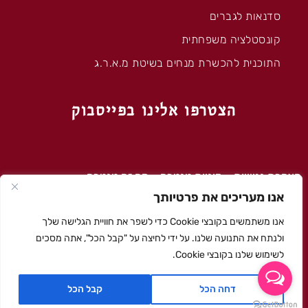
סדנאות לגברים
קונסטלציה משפחתית
התוכנית להכשרת מנחים בשיטת מ.א.ר.ג
הצטרפו אלינו בפייסבוק
הצהרת נגישות
–
מיניות טנטרה
–
מה זה טנטרה
אנו מעריכים את פרטיותך
'מארג' – © כל הזכויות שמורות 2020
אנו משתמשים בקובצי Cookie כדי לשפר את חוויית הגלישה שלך
עיצוב גרפי ומיתוג: דליה רפאלי לוי
ולנתח את התנועה שלנו. על ידי לחיצה על "קבל הכל", אתה מסכים
רפאלי לוי מיתוג ופרסום בע״מ
לשימוש שלנו בקובצי Cookie.
עיצוב ובניה: סטודיו My Spot
דחה הכל
קבל הכל