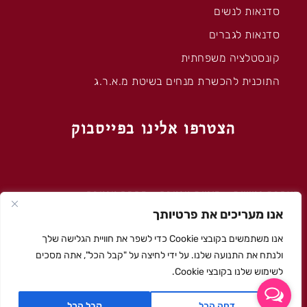
סדנאות לנשים
סדנאות לגברים
קונסטלציה משפחתית
התוכנית להכשרת מנחים בשיטת מ.א.ר.ג
הצטרפו אלינו בפייסבוק
הצהרת נגישות
–
מיניות טנטרה
–
מה זה טנטרה
אנו מעריכים את פרטיותך
'מארג' – © כל הזכויות שמורות 2020
אנו משתמשים בקובצי Cookie כדי לשפר את חוויית הגלישה שלך
עיצוב גרפי ומיתוג: דליה רפאלי לוי
ולנתח את התנועה שלנו. על ידי לחיצה על "קבל הכל", אתה מסכים
רפאלי לוי מיתוג ופרסום בע״מ
לשימוש שלנו בקובצי Cookie.
עיצוב ובניה: סטודיו My Spot
דחה הכל
קבל הכל