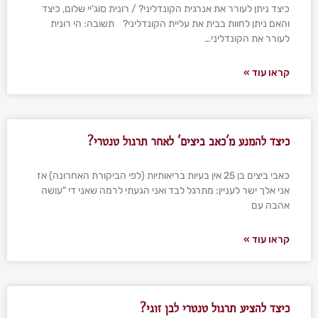
כיצד ניתן לעורר את אנרגית הקונדליני? / רונית סוג'יי שלום, כיצד
והאם ניתן לחוות בבית את עליית הקונדליני? תשובה: הי רונית
לעורר את הקונדליני…
קראו עוד »
כיצד להמנע מ'כאב ביצים' לאחר תרגול טנטרי?
כאבי ביצים בן 25 אין בעיות בריאותיות (לפי הביקורת האחרונה) אז
אני אלך ישר לעניין: מתרגל לבד ואני הגעתי לרמה שאני די "עושה
אהבה עם
קראו עוד »
כיצד להציע תרגול טנטרי לבן זוגי?