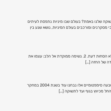
תשוקה שלנו באמת? בעולם שבו מיניות נתפסת לעיתים
 מסקרנים ומורכבים בעולם המיניות, נושא שנע בין
טקס יומי המאפשר לנו חיבור אל הלב, הגוף והנש(י)מה . 1. מצאו מקום שקט: בחרו חלל נוח ושקט שבו תוכלו לשבת או לשכב ללא הסחות דעת. 2. נשימה ממוקדת אל הלב: עצמו את
דה של החזה […]
1. כאב 2. יכולת ריכוז 3. שינויים התנהגותיים 4. תגבותיות פיזית 5. החזקת נוזלים בגוף 6. עוררות ושליטה 7. רגשות שליליים שבעה סימפטומיים אלו נבחנו עוד בשנת 2004 במחקר