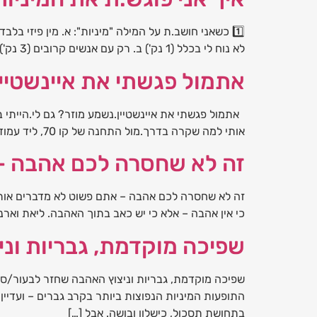
לא נוח לי בכלל (1 נק') ב. רק עם אנשים קרובים (3 נק') ג. טבעי לי – זו שפה חיים […]
אתמול פגשתי את איינשטיין 
אתמול פגשתי את איינשטיין.נשמע מוזר? גם לי.הייתי 
אותי למה שקרה בדרך.מול התחנה של קו 70, ליד עמוד חשמל שעליו פרסומת ישנה לשיעורי פסנתר, ראיתי מישהו עומד.הוא נראה מוכר. לא סתם מוכר – ממש […]
זה לא שחסרה לכם אהבה – 
זה לא שחסרה לכם אהבה – אתם פשוט לא מדברים אותה נ
כי אין אהבה – אלא כי יש כאב בתוך האהבה. ליאת וארנון
שפיכה מוקדמת, גבריות ונ
שפיכה מוקדמת, גבריות וניצוץ האהבה שחזר לבעור/סוג
התופעות המיניות הנפוצות ביותר בקרב גברים – ועדיי
בתחושת תסכול, כישלון ובושה. אבל […]