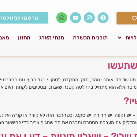
הרשמו לניוזלטר
ויות
תוכנית הכשרה
מנחי מארג
החזון
מאמ
 שתעשו
מה שלימדו אותנו: מהר, חזק, מתקדם, לסמן וי. נגד הרעיונות החברתיי
במיטה אלא הוא מתחיל בהחלטה קטנה שאנחנו מסכימים לקחת: היום אנח
ו?
 – יש זקפה, יש חדירה, יש סקס. וכשהדבר הזה לא קורה או קורה ואז
 שמדליק את מערכת הסטרס ומכבה את מה שהגוף צריך כדי להישאר פתו
 שלי? – שאלון מיניות – דע.י את ע