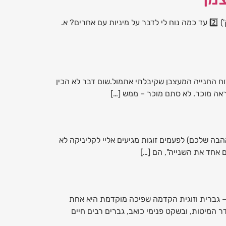
1️⃣ כשאני חושב.ת על המילה "מיניות": א. מין פיזי בלבד (1 נק') ב. חיבור רגשי ואינטימיות (3 נק') ג. אנרגיית חיים ותשוקה (5 נק') 2️⃣ עד כמה נוח לי לדבר על מיניות עם אחרים? א.
ח החנייה המעצבן שקיבלתי אתמול.שום דבר לא הכין
בה שלכם) לפעמים זוגות מגיעים אליי לקליניקה לא
ם אחד את השנייה", הם […]
 – גברית וזוגית הקדמה שפיכה מוקדמת היא אחת
 המיטות, ובשקט פנימי כואב, גברים רבים חיים