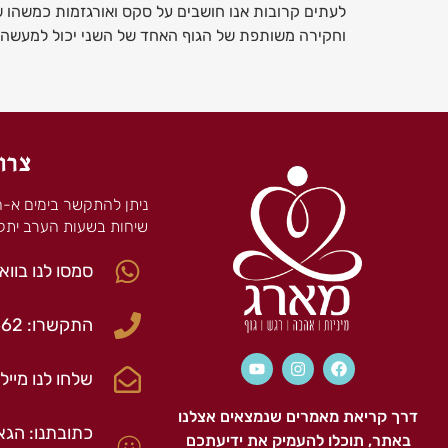
לעתים קרובות אנו חושבים על סקס ואורגזמות כמשהו ש
וחקירה משותפת של הגוף האחד של השני יכול למעשה לקר
צרו
שיחות בשעות הערב יתקי
סמסו לנו בוו
התקשרו: 054.4800662
שלחו לנו מייל: fo@maarag.love
דרך קריאת מאמרים שנמצאים אצלנו
כתובתנו: הגאון 45 פרדס 
באתר, תוכלו להעמיק את ידיעתכם